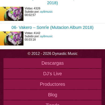
2018)
Vistas: 4326
Subido por:
ayitimusic
00:02:57
06- Vakero – Sonríe (Mutacion Album 2018)
Vistas: 4142
Subido por:
ayitimusic
00:03:16
© 2012 - 2026 Dynastic Music
Descargas
DJ's Live
Productores
Blog