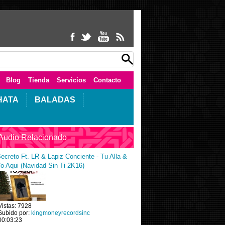
Blog
Tienda
Servicios
Contacto
HATA
BALADAS
Audio Relacionado
ecreto Ft. LR & Lapiz Conciente - Tu Alla &
o Aqui (Navidad Sin Ti 2K16)
Vistas: 7928
Subido por:
kingmoneyrecordsinc
00:03:23