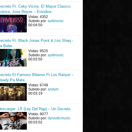
ecreto Ft. Ceky Viciny, El Mayor Clasico,
ulova, Jose Reyes – Envidios
Vistas: 4352
Subido por:
ayitimusic
00:04:50
ecreto Ft. Black Jonas Point & Liro Shaq -
a Bebe
Vistas: 9525
Subido por:
ayitimusic
00:03:50
ecreto El Famoso Biberon Ft Los Ranyer –
eady Pa Mata
Vistas: 6749
Subido por:
andym
00:03:19
escargar: LR (Ley Del Rap) – Un Secreto
Vistas: 9077
Subido por:
dynasticmusic
00:03:02