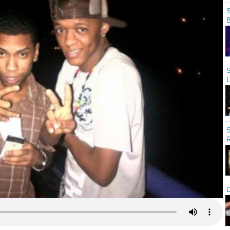
S
B
S
L
S
R
D