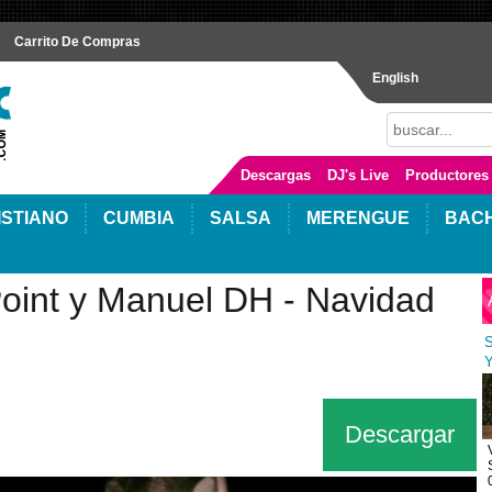
Carrito De Compras
English
Descargas
DJ's Live
Productores
ISTIANO
CUMBIA
SALSA
MERENGUE
BAC
Point y Manuel DH - Navidad
S
Y
Descargar