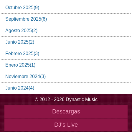
Octubre
2025
(
9
)
Septiembre
2025
(
6
)
Agosto
2025
(
2
)
Junio
2025
(
2
)
Febrero
2025
(
3
)
Enero
2025
(
1
)
Noviembre
2024
(
3
)
Junio
2024
(
4
)
© 2012 - 2026 Dynastic Music
Descargas
DJ's Live