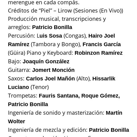
merengue en cada compás.
Créditos de “Piel” – Lirow (Sesiones (En Vivo))
Producción musical, transcripciones y
arreglos:
Patricio Bonilla
Percusión: L
(Congas),
uis Sosa
Hairo Joel
(Tambora y Bongo),
Ramírez
Francis García
(Güira) Piano y Keyboard:
Robinzon Ramírez
Bajo:
Joaquín González
Guitarra:
Jomert Monción
Saxos:
(Alto),
Carlos Joel Mañón
Hissarlik
(Tenor)
Luciano
Trompetas:
Fauris Santana, Roque Gómez,
Patricio Bonilla
Ingeniería de sonido y masterización:
Martín
Wolter
Ingeniería de mezcla y edición:
Patricio Bonilla