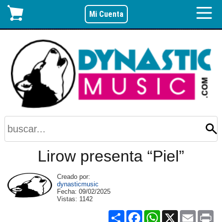
Mi Cuenta
Lirow presenta “Piel”
Creado por:
dynasticmusic
Fecha:
09/02/2025
Vistas:
1142
Share
Facebook
WhatsApp
X
Email
Pri