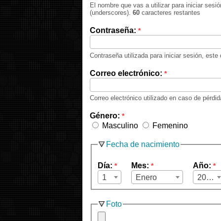
El nombre que vas a utilizar para iniciar ses
(underscores).
60
caracteres restantes
Contraseña:
*
Contraseña utilizada para iniciar sesión, este
Correo electrónico:
*
Correo electrónico utilizado en caso de pérdi
Género:
*
Masculino
Femenino
Fecha de nacimiento
Día:
Mes:
Año:
*
*
*
1
Enero
2026
Foto