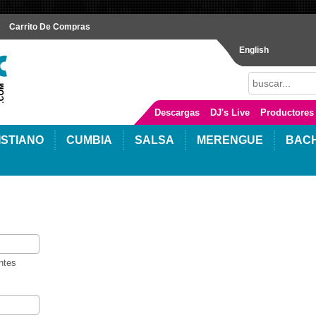
Carrito De Compras
English
Descargas
DJ's Live
Productores
ISTIANO
CUMBIA
SALSA
MERENGUE
BAC
ntes