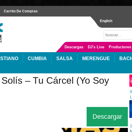
Carrito De Compras
English
Descargas
DJ's Live
Productores
ISTIANO
CUMBIA
SALSA
MERENGUE
BAC
 Solís – Tu Cárcel (Yo Soy
0
L
Descargar
1
M