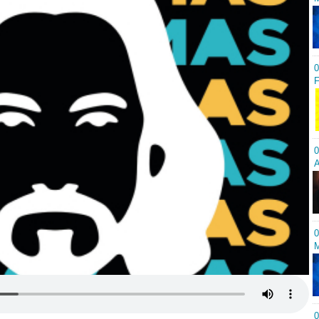
0
F
0
A
0
M
0