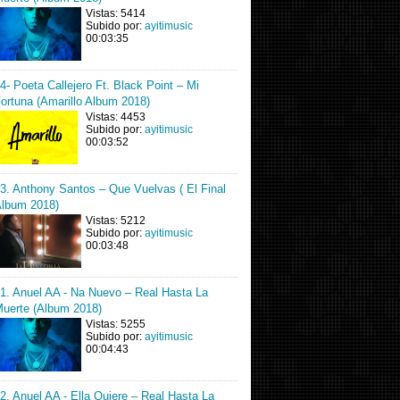
Vistas: 5414
Subido por:
ayitimusic
00:03:35
4- Poeta Callejero Ft. Black Point – Mi
ortuna (Amarillo Album 2018)
Vistas: 4453
Subido por:
ayitimusic
00:03:52
3. Anthony Santos – Que Vuelvas ( El Final
lbum 2018)
Vistas: 5212
Subido por:
ayitimusic
00:03:48
1. Anuel AA - Na Nuevo – Real Hasta La
uerte (Album 2018)
Vistas: 5255
Subido por:
ayitimusic
00:04:43
2. Anuel AA - Ella Quiere – Real Hasta La