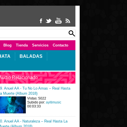
Blog
Tienda
Servicios
Contacto
HATA
BALADAS
Audio Relacionado
9. Anuel AA - Tu No Lo Amas – Real Hasta
a Muerte (Album 2018)
Vistas: 5022
Subido por:
ayitimusic
00:03:33
0. Anuel AA - Naturaleza – Real Hasta La
uerte (Album 2018)