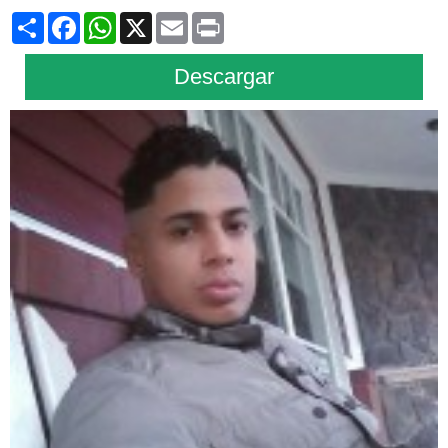
Share
Facebook
WhatsApp
X
Email
Print
Descargar