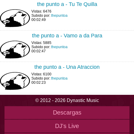
the punto a - Tu Te Quilla
Vistas: 6476
Subido por:
thepuntoa
00:02:49
the punto a - Vamo a da Para
Vistas: 5885
Subido por:
thepuntoa
00:02:47
the punto a - Una Atraccion
Vistas: 6100
Subido por:
thepuntoa
00:02:23
© 2012 - 2026 Dynastic Music
Descargas
DJ's Live