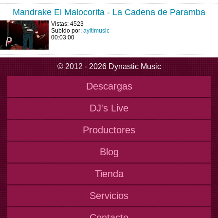
Mandrake El Malocorita - La Cadena de Paramba
Vistas: 4523
Subido por:
ayitimusic
00:03:00
© 2012 - 2026 Dynastic Music
Descargas
DJ's Live
Productores
Blog
Tienda
Servicios
Contacto