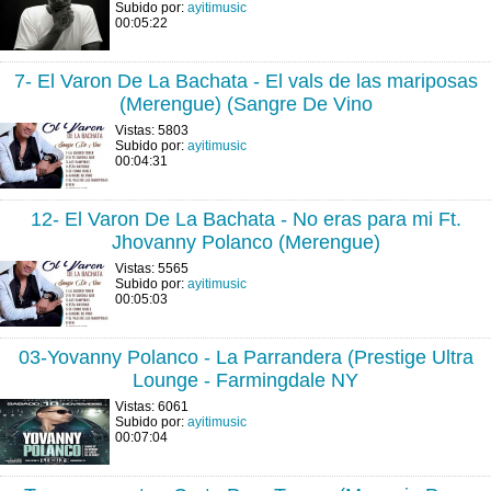
Subido por:
ayitimusic
00:05:22
7- El Varon De La Bachata - El vals de las mariposas
(Merengue) (Sangre De Vino
Vistas: 5803
Subido por:
ayitimusic
00:04:31
12- El Varon De La Bachata - No eras para mi Ft.
Jhovanny Polanco (Merengue)
Vistas: 5565
Subido por:
ayitimusic
00:05:03
03-Yovanny Polanco - La Parrandera (Prestige Ultra
Lounge - Farmingdale NY
Vistas: 6061
Subido por:
ayitimusic
00:07:04