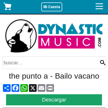
Mi Cuenta
the punto a - Bailo vacano
Share
Facebook
WhatsApp
X
Email
Print
Descargar