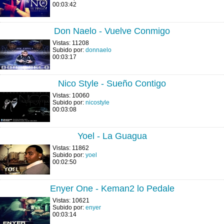
00:03:42
Don Naelo - Vuelve Conmigo
Vistas: 11208
Subido por:
donnaelo
00:03:17
Nico Style - Sueño Contigo
Vistas: 10060
Subido por:
nicostyle
00:03:08
Yoel - La Guagua
Vistas: 11862
Subido por:
yoel
00:02:50
Enyer One - Keman2 lo Pedale
Vistas: 10621
Subido por:
enyer
00:03:14