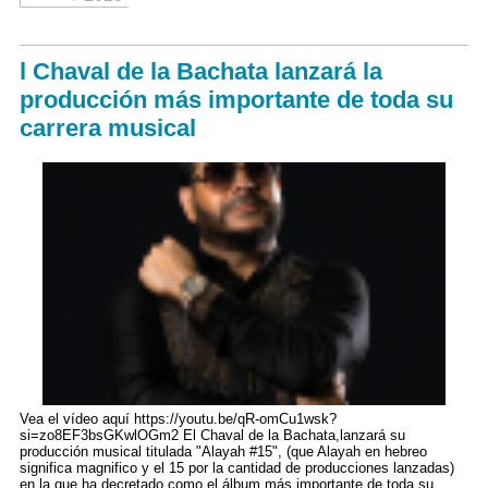
l Chaval de la Bachata lanzará la
producción más importante de toda su
carrera musical
Vea el vídeo aquí https://youtu.be/qR-omCu1wsk?
si=zo8EF3bsGKwlOGm2 El Chaval de la Bachata,lanzará su
producción musical titulada "Alayah #15", (que Alayah en hebreo
significa magnifico y el 15 por la cantidad de producciones lanzadas)
en la que ha decretado como el álbum más importante de toda su