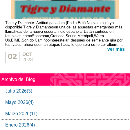
Tigre y Diamante -Actitud ganadora (Radio Edit) Nuevo single ya
disponible Tigre y Diamanteson una de las apuestas emergentes más
llamativas de la nueva escena indie española. Están curtidos en
festivales comoSonorama,Granada Sound,Metrópoli,Warm
Up,BIME,Son do CamiñooInterestelar; después de semejante gira por
festivales, ahora queman etapas hacia lo que será su tercer álbum, ...
ver más
02
OCT
2023
Archivo del Blog
Julio
2026
(
3
)
Mayo
2026
(
4
)
Marzo
2026
(
11
)
Enero
2026
(
4
)