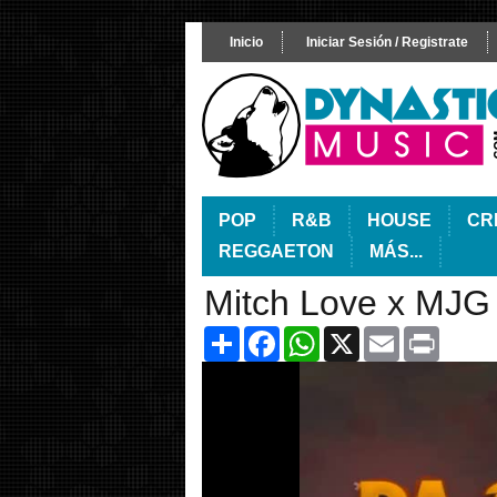
Inicio
Iniciar Sesión / Registrate
POP
R&B
HOUSE
CR
REGGAETON
MÁS...
Mitch Love x MJG
Share
Facebook
WhatsApp
X
Email
Print
Video
Player