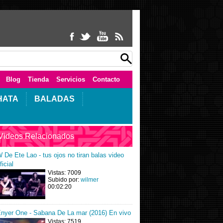
Blog
Tienda
Servicios
Contacto
HATA
BALADAS
Videos Relacionados
 De Ete Lao - tus ojos no tiran balas video
ficial
Vistas: 7009
Subido por:
wilmer
00:02:20
nyer One - Sabana De La mar (2016) En vivo
Vistas: 7519