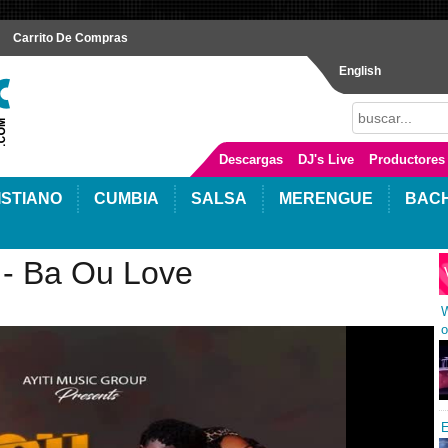
Carrito De Compras
English
Descargas
DJ's Live
Productores
ISTIANO
CUMBIA
SALSA
MERENGUE
BAC
 - Ba Ou Love
W
o
E