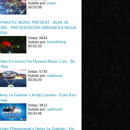
Subido por:
enyer
00:03:08
DYNASTIC MUSIC PRESENT - BLAK 45
KING - PRESENTACIÓN URBANA EN NIGUA
2016
Vistas: 5643
Subido por:
black45king
00:02:20
ideo Exclusivo For DynasticMusic.Com - By
J Max
Vistas: 5735
Subido por:
ayitimusic
00:00:20
enry Le Guerrier x Kindji Lumiere - Eske Ke'n
Pwòp
Vistas: 3912
Subido por:
ayitimusic
00:03:46
chaly Phenomenal x Henry Le Guerrier - Vin