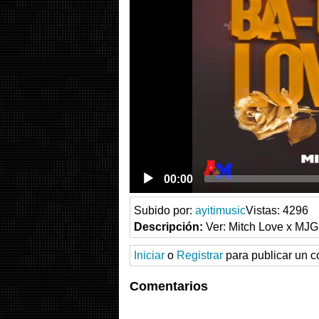
00:00
Subido por:
ayitimusic
Vistas: 4296
Descripción:
Ver: Mitch Love x MJG
Iniciar
o
Registrar
para publicar un c
Comentarios