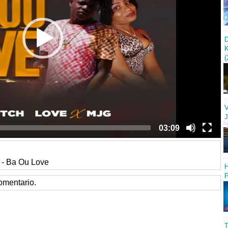
(
V
03:09
 - Ba Ou Love
H
omentario.
T