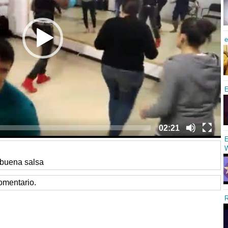
e
E
02:21
E
W
 buena salsa
omentario.
R