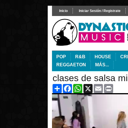
Inicio
Iniciar Sesión / Registrate
POP
R&B
HOUSE
CR
REGGAETON
MÁS...
clases de salsa mi
Share
Facebook
WhatsApp
X
Email
Print
Video
Player