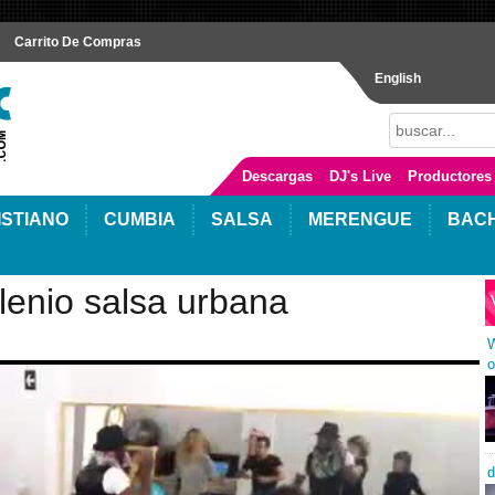
Carrito De Compras
English
Descargas
DJ's Live
Productores
ISTIANO
CUMBIA
SALSA
MERENGUE
BAC
lenio salsa urbana
W
o
d