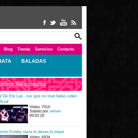
Blog
Tienda
Servicios
Contacto
HATA
BALADAS
Videos Relacionados
 De Ete Lao - tus ojos no tiran balas video
ficial
Vistas: 7010
Subido por:
wilmer
00:02:20
ivino ft baby rasta te deseo lo mejor
Vistas: 6934