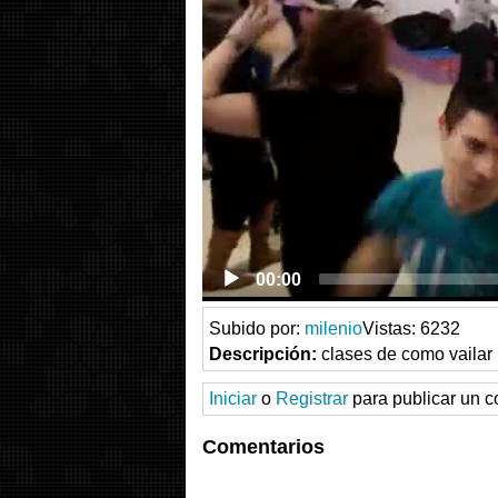
00:00
Subido por:
milenio
Vistas: 6232
Descripción:
clases de como vailar
Iniciar
o
Registrar
para publicar un c
Comentarios