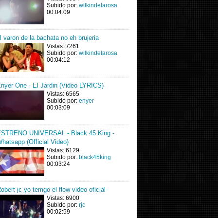
Subido por:
wilkindelarosa
00:04:09
l varon de la bachata no eh brujeria
Vistas: 7261
Subido por:
wilkindelarosa
00:04:12
nyer One - El Jardin (Video LYRICS)
Vistas: 6565
Subido por:
enyer
00:03:09
STRENO UNIVERSAL - Black 45 King -
hatsapp (Official Video)
Vistas: 6129
Subido por:
black45king
00:03:24
obert jc yo temgo el flow video oficial
Vistas: 6900
Subido por:
rjc
00:02:59