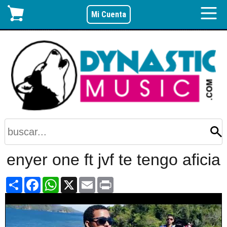
Mi Cuenta
enyer one ft jvf te tengo aficia
Share
Facebook
WhatsApp
X
Email
Print
Video
Player