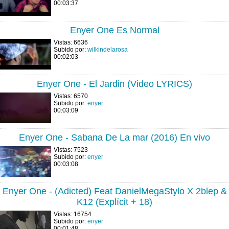
00:03:37
Enyer One Es Normal
Vistas: 6636
Subido por:
wilkindelarosa
00:02:03
Enyer One - El Jardin (Video LYRICS)
Vistas: 6570
Subido por:
enyer
00:03:09
Enyer One - Sabana De La mar (2016) En vivo
Vistas: 7523
Subido por:
enyer
00:03:08
Enyer One - (Adicted) Feat DanielMegaStylo X 2blep &
K12 (Explícit + 18)
Vistas: 16754
Subido por:
enyer
00:01:48