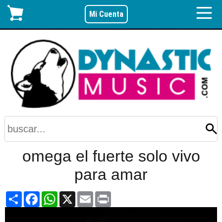
Mi Cuenta
omega el fuerte solo vivo
para amar
Share
Facebook
WhatsApp
X
Email
Print
Video
Player