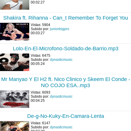
00:02:27
Shakira ft. Rihanna - Can_t Remember To Forget You
Vistas: 5904
Subido por:
juniorbigpro
00:03:27
Lolo-En-El-Microfono-Soldado-de-Barrio.mp3
Vistas: 6475
Subido por:
dynasticmusic
00:05:24
Mr Manyao Y El H2 ft. Nico Clinico y Skeem El Conde -
NO COJO ESA..mp3
Vistas: 6093
Subido por:
dynasticmusic
00:04:25
De-g-No-Kuky-En-Camara-Lenta
Vistas: 6147
Subido por:
dynasticmusic