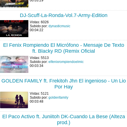
00:03:29
DJ-Scuff-La-Ronda-Vol.7-Army-Edition
Vistas: 6026
Subido por:
dynasticmusic
00:04:22
El Fenix Rompiendo El Micrófono - Mensaje De Texto
ft. Blacky RD (Remix Oficial
Vistas: 5513
Subido por:
elfenixrompiendoelmic
00:03:34
GOLDEN FAMILY ft. Frekitoh Jhn El ingenioso - Un Lio
Por Hay
Vistas: 5121
Subido por:
goldenfamily
00:03:48
El Paco Activo ft. Juniitoh DK-Cuando La Bese (Alteza
prod.)