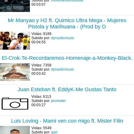
Subido por:
movimientomundial
00:03:07
Mr Manyao y H2 ft. Quimico Ultra Mega - Mujeres
Pistola y Marihuana - (Prod by D
Vistas: 9189
Subido por:
dynasticmusic
00:04:55
El-Crok-Te-Recordaremos-Homenaje-a-Monkey-Black.
Vistas: 7358
Subido por:
dynasticmusic
00:03:42
Juan Esteban ft. EddyK-Me Gustas Tanto
Vistas: 6113
Subido por:
promoter
00:03:27
Luis Loving - Mami ven con migo ft. Mister Filin
Vistas: 5549
Subido por:
gari