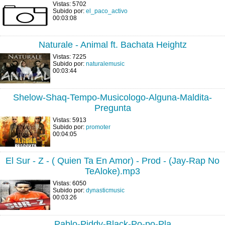
Vistas: 5702
Subido por:
el_paco_activo
00:03:08
Naturale - Animal ft. Bachata Heightz
Vistas: 7225
Subido por:
naturalemusic
00:03:44
Shelow-Shaq-Tempo-Musicologo-Alguna-Maldita-
Pregunta
Vistas: 5913
Subido por:
promoter
00:04:05
El Sur - Z - ( Quien Ta En Amor) - Prod - (Jay-Rap No
TeAloke).mp3
Vistas: 6050
Subido por:
dynasticmusic
00:03:26
Pablo-Piddy-Black-Po-po-Pla