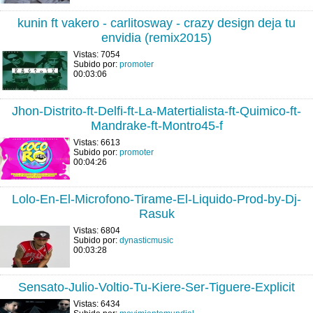
kunin ft vakero - carlitosway - crazy design deja tu
envidia (remix2015)
Vistas: 7054
Subido por:
promoter
00:03:06
Jhon-Distrito-ft-Delfi-ft-La-Matertialista-ft-Quimico-ft-
Mandrake-ft-Montro45-f
Vistas: 6613
Subido por:
promoter
00:04:26
Lolo-En-El-Microfono-Tirame-El-Liquido-Prod-by-Dj-
Rasuk
Vistas: 6804
Subido por:
dynasticmusic
00:03:28
Sensato-Julio-Voltio-Tu-Kiere-Ser-Tiguere-Explicit
Vistas: 6434