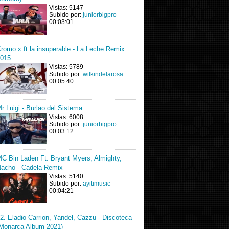
Vistas: 5147
Subido por:
juniorbigpro
00:03:01
romo x ft la insuperable - La Leche Remix
015
Vistas: 5789
Subido por:
wilkindelarosa
00:05:40
r Luigi - Burlao del Sistema
Vistas: 6008
Subido por:
juniorbigpro
00:03:12
C Bin Laden Ft. Bryant Myers, Almighty,
acho - Cadela Remix
Vistas: 5140
Subido por:
ayitimusic
00:04:21
2. Eladio Carrion, Yandel, Cazzu - Discoteca
Monarca Album 2021)