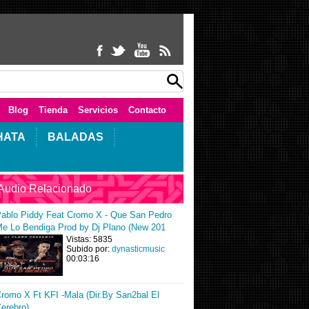
Blog
Tienda
Servicios
Contacto
HATA
BALADAS
Audio Relacionado
ablo Piddy Feat Cromo X - Que San Pedro
e Lo Bendiga Prod by Dj Plano (New 201
Vistas: 5835
Subido por:
dynasticmusic
00:03:16
romo X Ft KFI -Mala (Dir.By San2bal El
erebro)