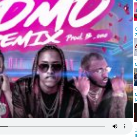
C
2
M
M
N
1
(