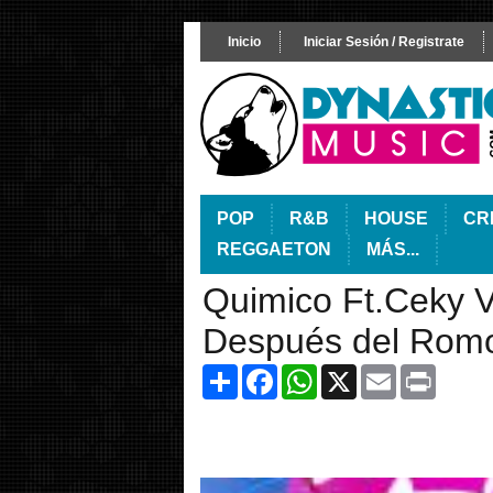
Inicio
Iniciar Sesión / Registrate
POP
R&B
HOUSE
CR
REGGAETON
MÁS...
Quimico Ft.Ceky Vi
Después del Romo
Share
Facebook
WhatsApp
X
Email
Print