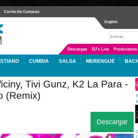
Carrito De Compras
English
Descargas
DJ's Live
Productores
ISTIANO
CUMBIA
SALSA
MERENGUE
BAC
ciny, Tivi Gunz, K2 La Para -
 (Remix)
P
M
Descargar
C
C