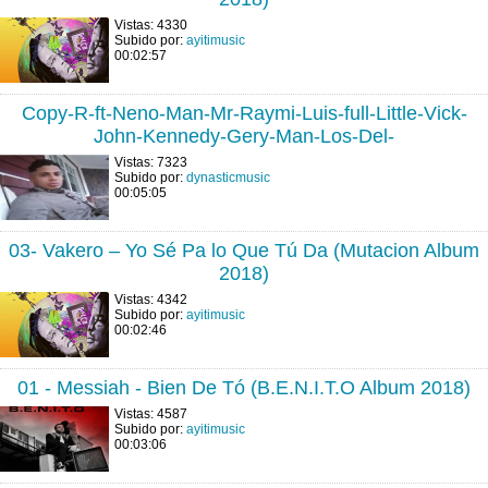
Vistas: 4330
Subido por:
ayitimusic
00:02:57
Copy-R-ft-Neno-Man-Mr-Raymi-Luis-full-Little-Vick-
John-Kennedy-Gery-Man-Los-Del-
Vistas: 7323
Subido por:
dynasticmusic
00:05:05
03- Vakero – Yo Sé Pa lo Que Tú Da (Mutacion Album
2018)
Vistas: 4342
Subido por:
ayitimusic
00:02:46
01 - Messiah - Bien De Tó (B.E.N.I.T.O Album 2018)
Vistas: 4587
Subido por:
ayitimusic
00:03:06