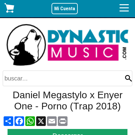
Mi Cuenta
Daniel Megastylo x Enyer
One - Porno (Trap 2018)
Share
Facebook
WhatsApp
X
Email
Print