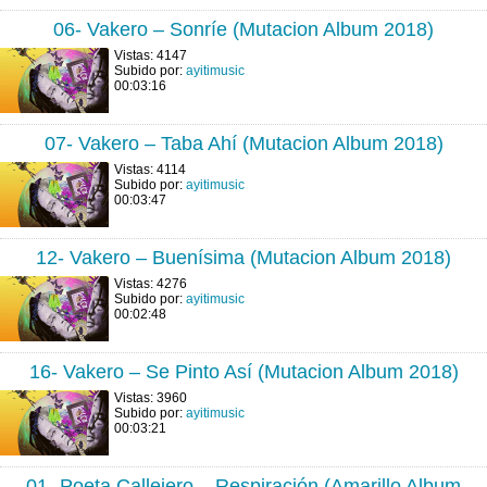
06- Vakero – Sonríe (Mutacion Album 2018)
Vistas: 4147
Subido por:
ayitimusic
00:03:16
07- Vakero – Taba Ahí (Mutacion Album 2018)
Vistas: 4114
Subido por:
ayitimusic
00:03:47
12- Vakero – Buenísima (Mutacion Album 2018)
Vistas: 4276
Subido por:
ayitimusic
00:02:48
16- Vakero – Se Pinto Así (Mutacion Album 2018)
Vistas: 3960
Subido por:
ayitimusic
00:03:21
01- Poeta Callejero – Respiración (Amarillo Album