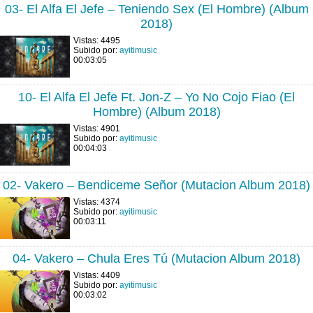
03- El Alfa El Jefe – Teniendo Sex (El Hombre) (Album
2018)
Vistas: 4495
Subido por:
ayitimusic
00:03:05
10- El Alfa El Jefe Ft. Jon-Z – Yo No Cojo Fiao (El
Hombre) (Album 2018)
Vistas: 4901
Subido por:
ayitimusic
00:04:03
02- Vakero – Bendiceme Señor (Mutacion Album 2018)
Vistas: 4374
Subido por:
ayitimusic
00:03:11
04- Vakero – Chula Eres Tú (Mutacion Album 2018)
Vistas: 4409
Subido por:
ayitimusic
00:03:02