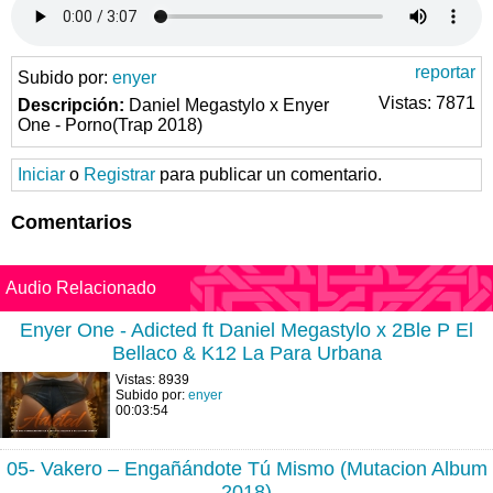
reportar
Subido por:
enyer
Vistas: 7871
Descripción:
Daniel Megastylo x Enyer
One - Porno(Trap 2018)
Iniciar
o
Registrar
para publicar un comentario.
Comentarios
Audio Relacionado
Enyer One - Adicted ft Daniel Megastylo x 2Ble P El
Bellaco & K12 La Para Urbana
Vistas: 8939
Subido por:
enyer
00:03:54
05- Vakero – Engañándote Tú Mismo (Mutacion Album
2018)