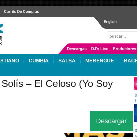
Carrito De Compras
English
Descargas
DJ's Live
Productores
ISTIANO
CUMBIA
SALSA
MERENGUE
BAC
 Solís – El Celoso (Yo Soy
0
L
Descargar
0
(