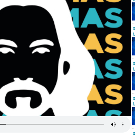
0
M
0
M
0
M
0