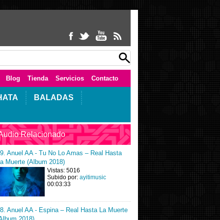
Blog
Tienda
Servicios
Contacto
HATA
BALADAS
Audio Relacionado
9. Anuel AA - Tu No Lo Amas – Real Hasta
a Muerte (Album 2018)
Vistas: 5016
Subido por:
ayitimusic
00:03:33
8. Anuel AA - Espina – Real Hasta La Muerte
Album 2018)