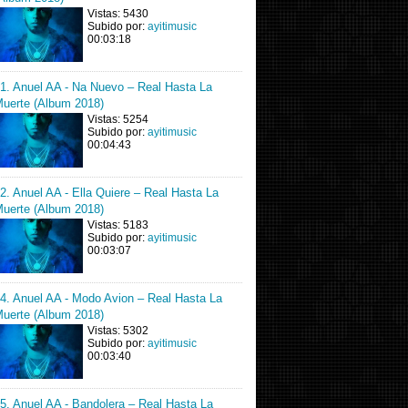
Vistas: 5430
Subido por:
ayitimusic
00:03:18
1. Anuel AA - Na Nuevo – Real Hasta La
uerte (Album 2018)
Vistas: 5254
Subido por:
ayitimusic
00:04:43
2. Anuel AA - Ella Quiere – Real Hasta La
uerte (Album 2018)
Vistas: 5183
Subido por:
ayitimusic
00:03:07
4. Anuel AA - Modo Avion – Real Hasta La
uerte (Album 2018)
Vistas: 5302
Subido por:
ayitimusic
00:03:40
5. Anuel AA - Bandolera – Real Hasta La